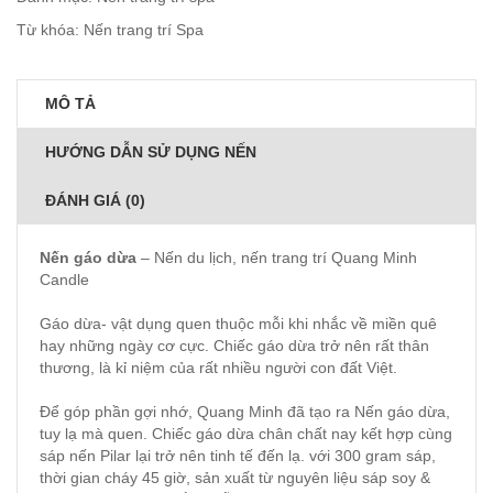
Từ khóa:
Nến trang trí Spa
MÔ TẢ
HƯỚNG DẪN SỬ DỤNG NẾN
ĐÁNH GIÁ (0)
Nến gáo dừa
–
Nến du lịch
, nến trang trí Quang Minh
Candle
Gáo dừa- vật dụng quen thuộc mỗi khi nhắc về miền quê
hay những ngày cơ cực. Chiếc gáo dừa trở nên rất thân
thương, là kỉ niệm của rất nhiều người con đất Việt.
Để góp phần gợi nhớ, Quang Minh đã tạo ra Nến gáo dừa,
tuy lạ mà quen. Chiếc gáo dừa chân chất nay kết hợp cùng
sáp nến Pilar lại trở nên tinh tế đến lạ. với 300 gram sáp,
thời gian cháy 45 giờ, sản xuất từ nguyên liệu sáp soy &