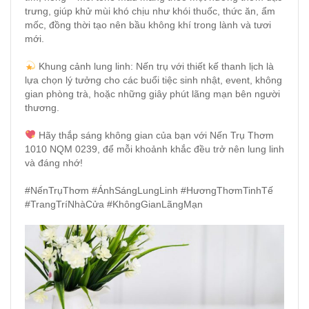
trưng, giúp khử mùi khó chịu như khói thuốc, thức ăn, ẩm
mốc, đồng thời tạo nên bầu không khí trong lành và tươi
mới.
Khung cảnh lung linh: Nến trụ với thiết kế thanh lịch là
lựa chọn lý tưởng cho các buổi tiệc sinh nhật, event, không
gian phòng trà, hoặc những giây phút lãng mạn bên người
thương.
Hãy thắp sáng không gian của bạn với Nến Trụ Thơm
1010 NQM 0239, để mỗi khoảnh khắc đều trở nên lung linh
và đáng nhớ!
#NếnTrụThơm #ÁnhSángLungLinh #HươngThơmTinhTế
#TrangTríNhàCửa #KhôngGianLãngMạn