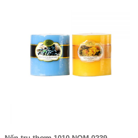
Nến trụ thơm 1010 NQM 0239