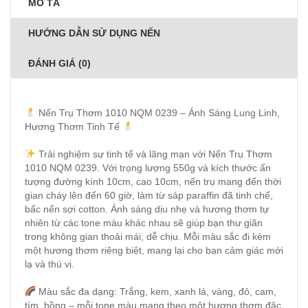
MÔ TẢ
HƯỚNG DẪN SỬ DỤNG NẾN
ĐÁNH GIÁ (0)
Nến Trụ Thơm 1010 NQM 0239 – Ánh Sáng Lung Linh,
Hương Thơm Tinh Tế
Trải nghiệm sự tinh tế và lãng mạn với Nến Trụ Thơm
1010 NQM 0239. Với trọng lượng 550g và kích thước ấn
tượng đường kính 10cm, cao 10cm, nến trụ mang đến thời
gian cháy lên đến 60 giờ, làm từ sáp paraffin đã tinh chế,
bấc nến sợi cotton. Ánh sáng dịu nhẹ và hương thơm tự
nhiên từ các tone màu khác nhau sẽ giúp bạn thư giãn
trong không gian thoải mái, dễ chịu. Mỗi màu sắc đi kèm
một hương thơm riêng biệt, mang lại cho bạn cảm giác mới
lạ và thú vị.
Màu sắc đa dạng: Trắng, kem, xanh lá, vàng, đỏ, cam,
tím, hồng – mỗi tone màu mang theo một hương thơm đặc