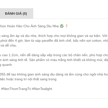
ĐÁNH GIÁ (0)
họn Hoàn Hảo Cho Ánh Sáng Dịu Nhẹ
áng ấm áp và dịu nhẹ, thích hợp cho mọi không gian và sự kiện. Với
 phút đến 4 giờ, làm từ sáp paraffin đã tinh chế, bấc nến sợi cotton, n
 và dễ chịu.
u cao 1.2cm, nến dễ dàng sắp xếp trong các bộ chân nến, phù hợp cho
cần ánh sáng tinh tế. Sản phẩm có màu trắng tinh khiết và không mùi, 
g quanh.
5 để tạo không gian ánh sáng dịu dàng và ấm cúng cho ngôi nhà ho
ệc hoặc trang trí nội thất sang trọng.
 #NenThomTrangTri #NenTealight