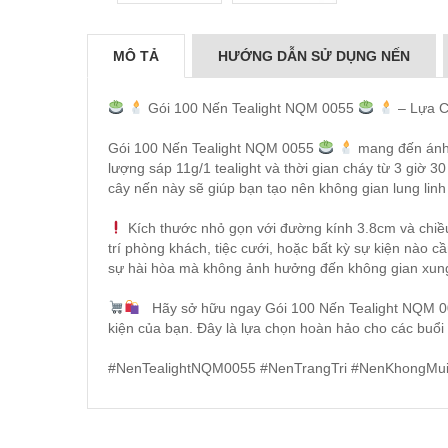
MÔ TẢ
HƯỚNG DẪN SỬ DỤNG NẾN
Gói 100 Nến Tealight NQM 0055
– Lựa C
Gói 100 Nến Tealight NQM 0055
mang đến ánh s
lượng sáp 11g/1 tealight và thời gian cháy từ 3 giờ 30
cây nến này sẽ giúp bạn tạo nên không gian lung linh
Kích thước nhỏ gọn với đường kính 3.8cm và chiề
trí phòng khách, tiệc cưới, hoặc bất kỳ sự kiện nào 
sự hài hòa mà không ảnh hưởng đến không gian xun
Hãy sở hữu ngay Gói 100 Nến Tealight NQM 005
kiện của bạn. Đây là lựa chọn hoàn hảo cho các buổi ti
#NenTealightNQM0055 #NenTrangTri #NenKhongMui