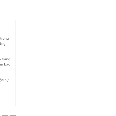
 trọng
hững
 trang
đảm bảo
ặc sự