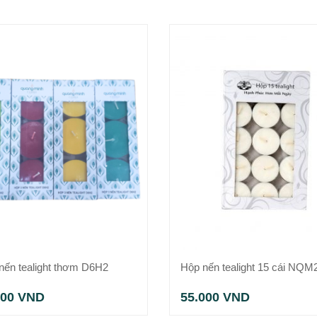
nến tealight thơm D6H2
Hộp nến tealight 15 cái NQM
000
VND
55.000
VND