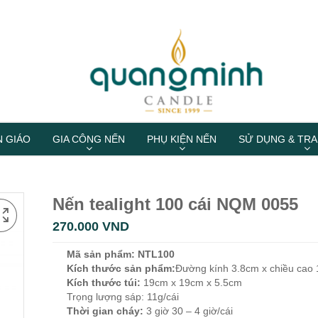
N GIÁO
GIA CÔNG NẾN
PHỤ KIỆN NẾN
SỬ DỤNG & TRA
Nến tealight 100 cái NQM 0055
270.000
VND
Mã sản phẩm: NTL100
Kích thước sản phẩm:
Đường kính 3.8cm x chiều cao
Kích thước túi:
19cm x 19cm x 5.5cm
Trọng lượng sáp: 11g/cái
Thời gian cháy:
3 giờ 30 – 4 giờ/cái